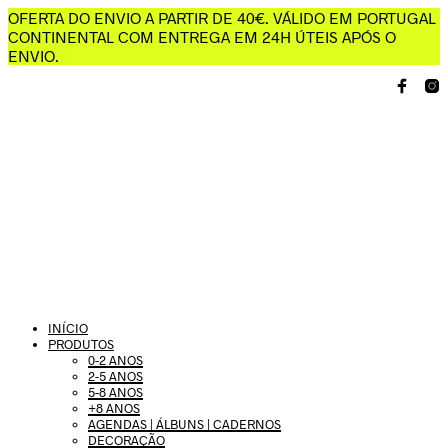
OFERTA DO ENVIO A PARTIR DE 40€. VÁLIDO EM PORTUGAL
CONTINENTAL COM ENTREGA EM 24H ÚTEIS APÓS O
ENVIO.
INÍCIO
PRODUTOS
0-2 ANOS
2-5 ANOS
5-8 ANOS
+8 ANOS
AGENDAS | ÁLBUNS | CADERNOS
DECORAÇÃO