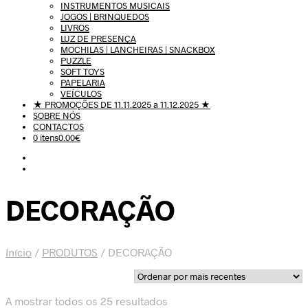
INSTRUMENTOS MUSICAIS
JOGOS | BRINQUEDOS
LIVROS
LUZ DE PRESENÇA
MOCHILAS | LANCHEIRAS | SNACKBOX
PUZZLE
SOFT TOYS
PAPELARIA
VEÍCULOS
★ PROMOÇÕES DE 11.11.2025 a 11.12.2025 ★
SOBRE NÓS
CONTACTOS
0 itens
0.00€
DECORAÇÃO
Início
/
PRODUTOS
/
DECORAÇÃO
Ordenado
A mostrar todos os 25 resultados