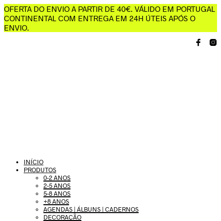
OFERTA DO ENVIO A PARTIR DE 40€. VÁLIDO EM PORTUGAL
CONTINENTAL COM ENTREGA EM 24H ÚTEIS APÓS O
ENVIO.
INÍCIO
PRODUTOS
0-2 ANOS
2-5 ANOS
5-8 ANOS
+8 ANOS
AGENDAS | ÁLBUNS | CADERNOS
DECORAÇÃO