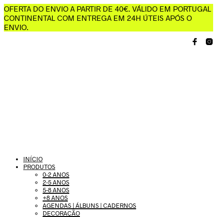
OFERTA DO ENVIO A PARTIR DE 40€. VÁLIDO EM PORTUGAL
CONTINENTAL COM ENTREGA EM 24H ÚTEIS APÓS O
ENVIO.
INÍCIO
PRODUTOS
0-2 ANOS
2-5 ANOS
5-8 ANOS
+8 ANOS
AGENDAS | ÁLBUNS | CADERNOS
DECORAÇÃO