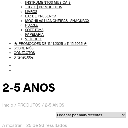
INSTRUMENTOS MUSICAIS
JOGOS | BRINQUEDOS
LIVROS
LUZ DE PRESENÇA
MOCHILAS | LANCHEIRAS | SNACKBOX
PUZZLE
SOFT TOYS
PAPELARIA
VEÍCULOS
★ PROMOÇÕES DE 11.11.2025 a 11.12.2025 ★
SOBRE NÓS
CONTACTOS
0 itens
0.00€
2-5 ANOS
Início
/
PRODUTOS
/
2-5 ANOS
Ordenado
A mostrar 1–25 de 93 resultados