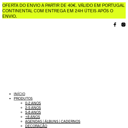
OFERTA DO ENVIO A PARTIR DE 40€. VÁLIDO EM PORTUGAL
CONTINENTAL COM ENTREGA EM 24H ÚTEIS APÓS O
ENVIO.
INÍCIO
PRODUTOS
0-2 ANOS
2-5 ANOS
5-8 ANOS
+8 ANOS
AGENDAS | ÁLBUNS | CADERNOS
DECORAÇÃO