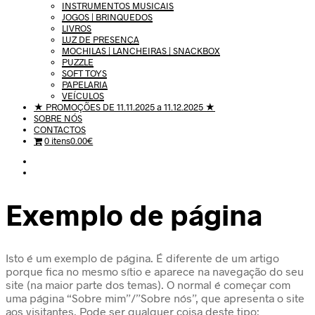
INSTRUMENTOS MUSICAIS
JOGOS | BRINQUEDOS
LIVROS
LUZ DE PRESENÇA
MOCHILAS | LANCHEIRAS | SNACKBOX
PUZZLE
SOFT TOYS
PAPELARIA
VEÍCULOS
★ PROMOÇÕES DE 11.11.2025 a 11.12.2025 ★
SOBRE NÓS
CONTACTOS
0 itens
0.00€
Exemplo de página
Isto é um exemplo de página. É diferente de um artigo
porque fica no mesmo sítio e aparece na navegação do seu
site (na maior parte dos temas). O normal é começar com
uma página “Sobre mim”/”Sobre nós”, que apresenta o site
aos visitantes. Pode ser qualquer coisa deste tipo: