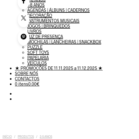
+8 ANOS
AGENDAS | ÁLBUNS | CADERNOS
DECORAÇÃO
INSTRUMENTOS MUSICAIS
JOGOS | BRINQUEDOS
LIVROS
LUZ DE PRESENÇA
MOCHILAS | LANCHEIRAS | SNACKBOX
PUZZLE
SOFT TOYS
PAPELARIA
VEÍCULOS
★ PROMOÇÕES DE 11.11.2025 a 11.12.2025 ★
SOBRE NÓS
CONTACTOS
0 itens
0.00€
INÍCIO
/
PRODUTOS
/
2-5 ANOS