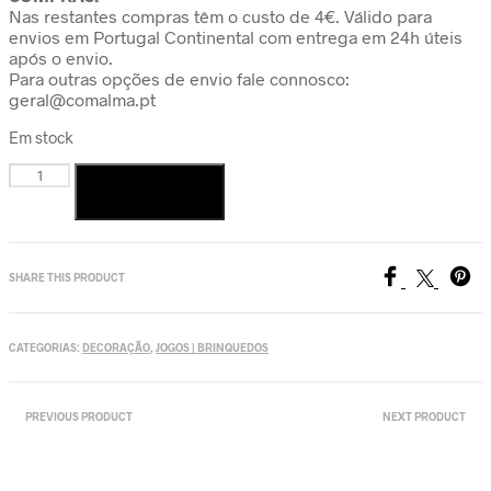
Nas restantes compras têm o custo de 4€. Válido para
envios em Portugal Continental com entrega em 24h úteis
após o envio.
Para outras opções de envio fale connosco:
geral@comalma.pt
Em stock
Quantidade
de
Adicionar
Caixa
"fada
dos
dentes"
SHARE THIS PRODUCT
-
Azul
CATEGORIAS:
DECORAÇÃO
,
JOGOS | BRINQUEDOS
PREVIOUS PRODUCT
NEXT PRODUCT