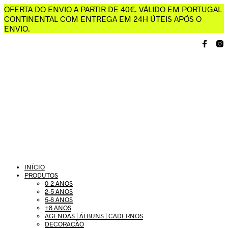
OFERTA DO ENVIO A PARTIR DE 40€. VÁLIDO EM PORTUGAL
CONTINENTAL COM ENTREGA EM 24H ÚTEIS APÓS O
ENVIO.
INÍCIO
PRODUTOS
0-2 ANOS
2-5 ANOS
5-8 ANOS
+8 ANOS
AGENDAS | ÁLBUNS | CADERNOS
DECORAÇÃO