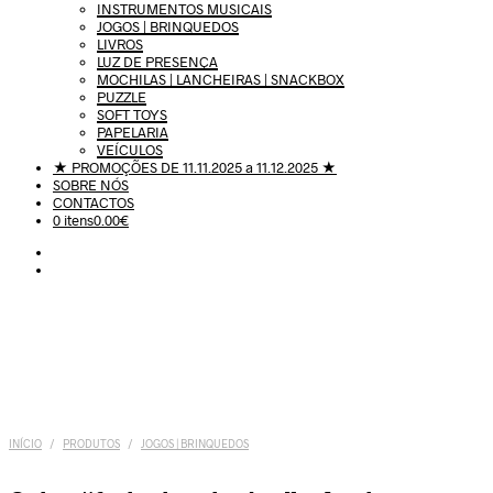
INSTRUMENTOS MUSICAIS
JOGOS | BRINQUEDOS
LIVROS
LUZ DE PRESENÇA
MOCHILAS | LANCHEIRAS | SNACKBOX
PUZZLE
SOFT TOYS
PAPELARIA
VEÍCULOS
★ PROMOÇÕES DE 11.11.2025 a 11.12.2025 ★
SOBRE NÓS
CONTACTOS
0 itens
0.00€
INÍCIO
/
PRODUTOS
/
JOGOS | BRINQUEDOS