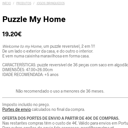
INÍCIO
/
PRODUTOS
/
JOGOS | BRINQUEDOS
Puzzle My Home
19.20
€
Welcome to my Home
, um puzzle reversível, 2 em 1!!
De um lado o exterior da casa, e do outro o interior.
E vem numa caixinha maravilhosa em forma casa.
CARACTERÍSTICAS: puzzle reversível de 36 peças com saco em algodão
DIMENSÕES: 47.00×26.00cm
IDADE RECOMENDADA: +5 anos
Não recomendado o uso a menores de 36 meses.
Imposto incluído no preço.
Portes de envio
calculados no final da compra.
OFERTA DOS PORTES DE ENVIO A PARTIR DE 40€ DE COMPRAS.
Nas restantes compras têm o custo de 4€. Válido para envios em Portu
Para outras opções de envio fale connosco: geral@comalma.pt