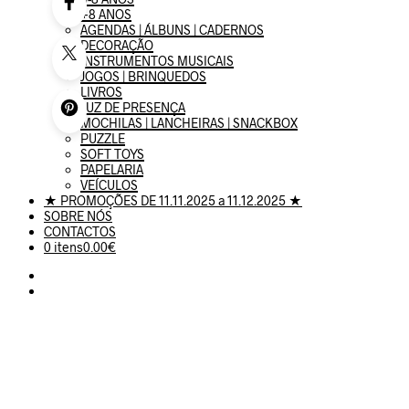
+8 ANOS
AGENDAS | ÁLBUNS | CADERNOS
DECORAÇÃO
INSTRUMENTOS MUSICAIS
JOGOS | BRINQUEDOS
LIVROS
LUZ DE PRESENÇA
MOCHILAS | LANCHEIRAS | SNACKBOX
PUZZLE
SOFT TOYS
PAPELARIA
VEÍCULOS
★ PROMOÇÕES DE 11.11.2025 a 11.12.2025 ★
SOBRE NÓS
CONTACTOS
0 itens
0.00€