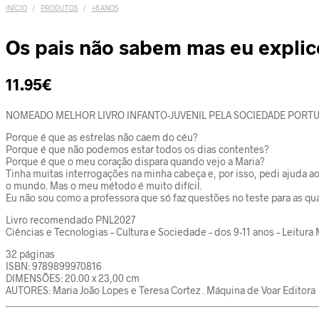
INÍCIO
/
PRODUTOS
/
+8 ANOS
Os pais não sabem mas eu explic
11.95
€
NOMEADO MELHOR LIVRO INFANTO-JUVENIL PELA SOCIEDADE PORTU
Porque é que as estrelas não caem do céu?
Porque é que não podemos estar todos os dias contentes?
Porque é que o meu coração dispara quando vejo a Maria?
Tinha muitas interrogações na minha cabeça e, por isso, pedi ajuda ao
o mundo. Mas o meu método é muito difícil.
Eu não sou como a professora que só faz questões no teste para as qua
Livro recomendado PNL2027
Ciências e Tecnologias – Cultura e Sociedade – dos 9-11 anos – Leitura M
32 páginas
ISBN: 9789899970816
DIMENSÕES: 20.00 x 23,00 cm
AUTORES: Maria João Lopes e Teresa Cortez . Máquina de Voar Editora