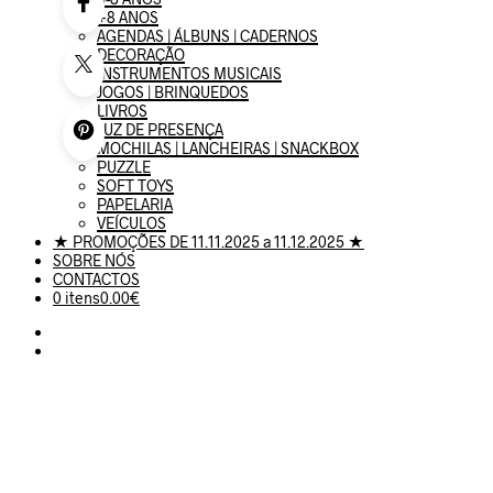
+8 ANOS
AGENDAS | ÁLBUNS | CADERNOS
DECORAÇÃO
INSTRUMENTOS MUSICAIS
JOGOS | BRINQUEDOS
LIVROS
LUZ DE PRESENÇA
MOCHILAS | LANCHEIRAS | SNACKBOX
PUZZLE
SOFT TOYS
PAPELARIA
VEÍCULOS
★ PROMOÇÕES DE 11.11.2025 a 11.12.2025 ★
SOBRE NÓS
CONTACTOS
0 itens
0.00€