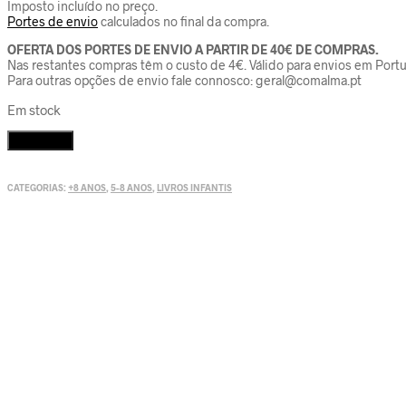
Imposto incluído no preço.
Portes de envio
calculados no final da compra.
OFERTA DOS PORTES DE ENVIO A PARTIR DE 40€ DE COMPRAS.
Nas restantes compras têm o custo de 4€. Válido para envios em Portu
Para outras opções de envio fale connosco: geral@comalma.pt
Em stock
Quantidade
Adicionar
de
Os
pais
CATEGORIAS:
+8 ANOS
,
5-8 ANOS
,
LIVROS INFANTIS
não
sabem
mas
eu
explico