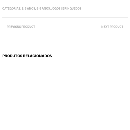
CATEGORIAS:
2-5 ANOS
,
5-8 ANOS
,
JOGOS | BRINQUEDOS
PREVIOUS PRODUCT
NEXT PRODUCT
PRODUTOS RELACIONADOS