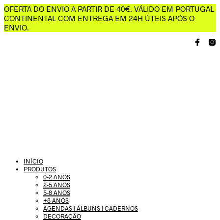
OFERTA DO ENVIO A PARTIR DE 40€. VÁLIDO EM PORTUGAL
CONTINENTAL COM ENTREGA EM 24H ÚTEIS APÓS O
ENVIO.
INÍCIO
PRODUTOS
0-2 ANOS
2-5 ANOS
5-8 ANOS
+8 ANOS
AGENDAS | ÁLBUNS | CADERNOS
DECORAÇÃO