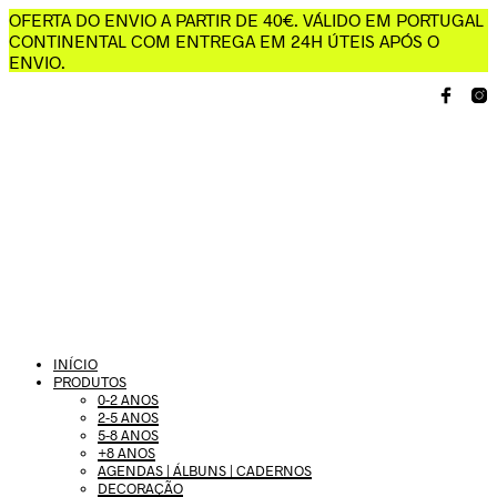
OFERTA DO ENVIO A PARTIR DE 40€. VÁLIDO EM PORTUGAL
CONTINENTAL COM ENTREGA EM 24H ÚTEIS APÓS O
ENVIO.
INÍCIO
PRODUTOS
0-2 ANOS
2-5 ANOS
5-8 ANOS
+8 ANOS
AGENDAS | ÁLBUNS | CADERNOS
DECORAÇÃO