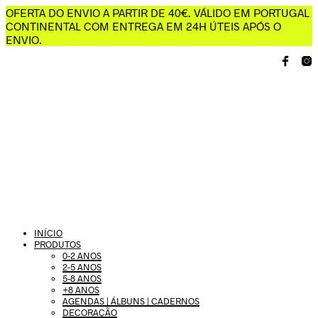
OFERTA DO ENVIO A PARTIR DE 40€. VÁLIDO EM PORTUGAL
CONTINENTAL COM ENTREGA EM 24H ÚTEIS APÓS O
ENVIO.
INÍCIO
PRODUTOS
0-2 ANOS
2-5 ANOS
5-8 ANOS
+8 ANOS
AGENDAS | ÁLBUNS | CADERNOS
DECORAÇÃO