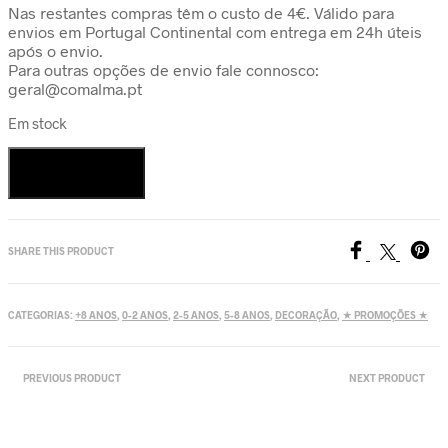
Nas restantes compras têm o custo de 4€. Válido para
envios em Portugal Continental com entrega em 24h úteis
após o envio.
Para outras opções de envio fale connosco:
geral@comalma.pt
Em stock
Quantidade
de
Adicionar
Cabide
ROSA
SHARE THIS PRODUCT
CATEGORIAS:
+8 ANOS
,
0-2 ANOS
,
2-5 ANOS
,
5-8 ANOS
,
DECORAÇÃO
,
★ PROMOÇÕES ★
PREVIOUS PRODUCT
NEXT PRODUCT