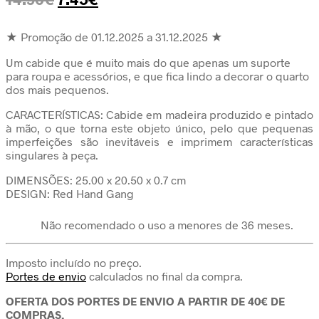
preço
preço
original
atual
★ Promoção de 01.12.2025 a 31.12.2025 ★
era:
é:
Um cabide que é muito mais do que apenas um suporte
14.90€.
7.45€.
para roupa e acessórios, e que fica lindo a decorar o quarto
dos mais pequenos.
CARACTERÍSTICAS: Cabide em madeira produzido e pintado
à mão, o que torna este objeto único, pelo que pequenas
imperfeições são inevitáveis e imprimem características
singulares à peça.
DIMENSÕES: 25.00 x 20.50 x 0.7 cm
DESIGN: Red Hand Gang
Não recomendado o uso a menores de 36 meses.
Imposto incluído no preço.
Portes de envio
calculados no final da compra.
OFERTA DOS PORTES DE ENVIO A PARTIR DE 40€ DE
COMPRAS.