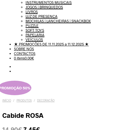
INSTRUMENTOS MUSICAIS
JOGOS | BRINQUEDOS
LIVROS
LUZ DE PRESENÇA
MOCHILAS | LANCHEIRAS | SNACKBOX
PUZZLE
SOFT TOYS
PAPELARIA
VEÍCULOS
★ PROMOÇÕES DE 11.11.2025 a 11.12.2025 ★
SOBRE NÓS
CONTACTOS
0 itens
0.00€
PROMOÇÁO 50%
INÍCIO
/
PRODUTOS
/
DECORAÇÃO
Cabide ROSA
O
O
14.90
€
7.45
€