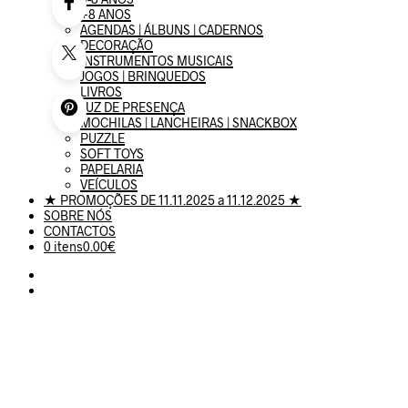
+8 ANOS
AGENDAS | ÁLBUNS | CADERNOS
DECORAÇÃO
INSTRUMENTOS MUSICAIS
JOGOS | BRINQUEDOS
LIVROS
LUZ DE PRESENÇA
MOCHILAS | LANCHEIRAS | SNACKBOX
PUZZLE
SOFT TOYS
PAPELARIA
VEÍCULOS
★ PROMOÇÕES DE 11.11.2025 a 11.12.2025 ★
SOBRE NÓS
CONTACTOS
0 itens
0.00€