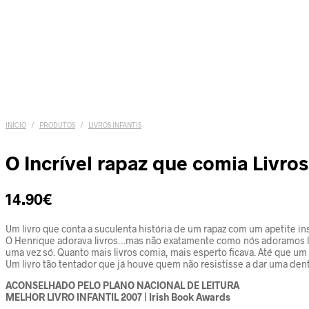
INÍCIO
/
PRODUTOS
/
LIVROS INFANTIS
O Incrível rapaz que comia Livros
14.90
€
Um livro que
conta a suculenta história de um rapaz com um apetite insa
O Henrique adorava livros…mas não exatamente como nós adoramos livr
uma vez só. Quanto mais livros comia, mais esperto ficava. Até que u
Um livro tão tentador que já houve quem não resistisse a dar uma den
ACONSELHADO PELO PLANO NACIONAL DE LEITURA
MELHOR LIVRO INFANTIL 2007 | Irish Book Awards