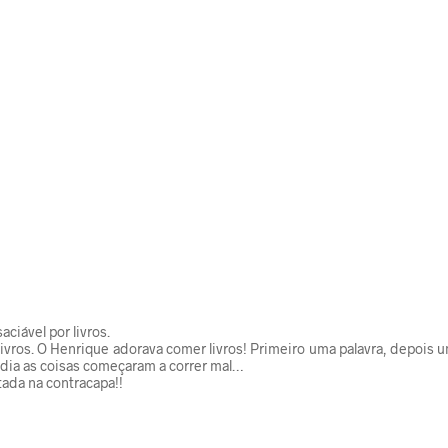
ciável por livros.
os. O Henrique adorava comer livros! Primeiro uma palavra, depois uma
m dia as coisas começaram a correr mal…
tada na contracapa!!