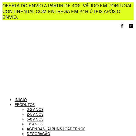
OFERTA DO ENVIO A PARTIR DE 40€. VÁLIDO EM PORTUGAL
CONTINENTAL COM ENTREGA EM 24H ÚTEIS APÓS O
ENVIO.
INÍCIO
PRODUTOS
0-2 ANOS
2-5 ANOS
5-8 ANOS
+8 ANOS
AGENDAS | ÁLBUNS | CADERNOS
DECORAÇÃO