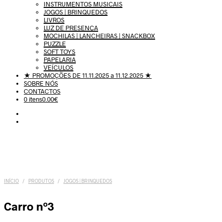
INSTRUMENTOS MUSICAIS
JOGOS | BRINQUEDOS
LIVROS
LUZ DE PRESENÇA
MOCHILAS | LANCHEIRAS | SNACKBOX
PUZZLE
SOFT TOYS
PAPELARIA
VEÍCULOS
★ PROMOÇÕES DE 11.11.2025 a 11.12.2025 ★
SOBRE NÓS
CONTACTOS
0 itens
0.00€
INÍCIO
/
PRODUTOS
/
JOGOS | BRINQUEDOS
Carro nº3