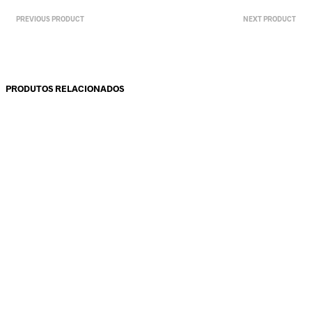
PREVIOUS PRODUCT
NEXT PRODUCT
PRODUTOS RELACIONADOS
11.95
€
9.45
€