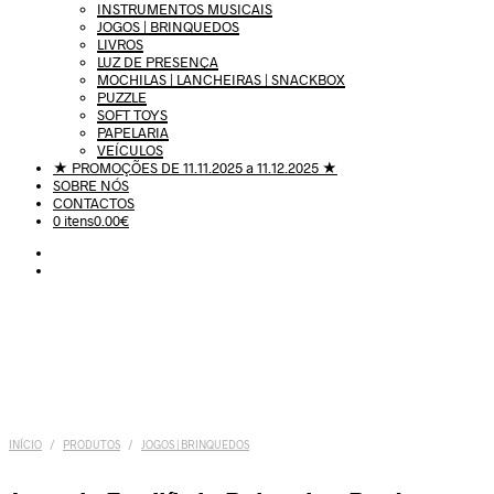
INSTRUMENTOS MUSICAIS
JOGOS | BRINQUEDOS
LIVROS
LUZ DE PRESENÇA
MOCHILAS | LANCHEIRAS | SNACKBOX
PUZZLE
SOFT TOYS
PAPELARIA
VEÍCULOS
★ PROMOÇÕES DE 11.11.2025 a 11.12.2025 ★
SOBRE NÓS
CONTACTOS
0 itens
0.00€
INÍCIO
/
PRODUTOS
/
JOGOS | BRINQUEDOS