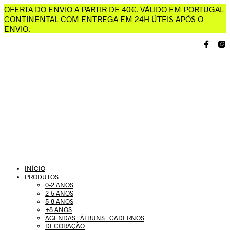
OFERTA DO ENVIO A PARTIR DE 40€. VÁLIDO EM PORTUGAL
CONTINENTAL COM ENTREGA EM 24H ÚTEIS APÓS O
ENVIO.
INÍCIO
PRODUTOS
0-2 ANOS
2-5 ANOS
5-8 ANOS
+8 ANOS
AGENDAS | ÁLBUNS | CADERNOS
DECORAÇÃO