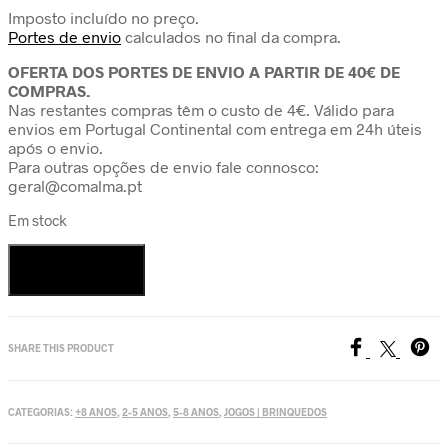
Imposto incluído no preço.
Portes de envio
calculados no final da compra.
OFERTA DOS PORTES DE ENVIO A PARTIR DE 40€ DE
COMPRAS.
Nas restantes compras têm o custo de 4€. Válido para
envios em Portugal Continental com entrega em 24h úteis
após o envio.
Para outras opções de envio fale connosco:
geral@comalma.pt
Em stock
Quantidade
de
Adicionar
Jogo
de
Equilíbrio
Balancing
SHARE THIS PRODUCT
Boat
CATEGORIAS:
+8 ANOS
,
2-5 ANOS
,
5-8 ANOS
,
JOGOS | BRINQUEDOS