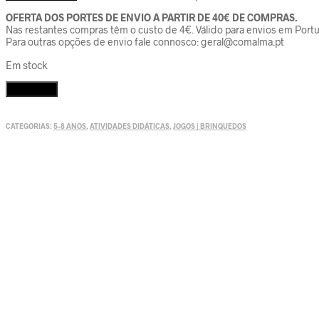
OFERTA DOS PORTES DE ENVIO A PARTIR DE 40€ DE COMPRAS.
Nas restantes compras têm o custo de 4€. Válido para envios em Portu
Para outras opções de envio fale connosco: geral@comalma.pt
Em stock
Quantidade
Adicionar
de
Desenhar
Passo
CATEGORIAS:
5-8 ANOS
,
ATIVIDADES DIDÁTICAS
,
JOGOS | BRINQUEDOS
a
Passo
-
Arthur&CO,
Djeco