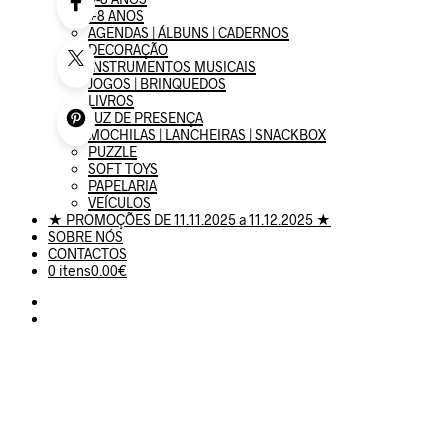
+8 ANOS
AGENDAS | ÁLBUNS | CADERNOS
DECORAÇÃO
INSTRUMENTOS MUSICAIS
JOGOS | BRINQUEDOS
LIVROS
LUZ DE PRESENÇA
MOCHILAS | LANCHEIRAS | SNACKBOX
PUZZLE
SOFT TOYS
PAPELARIA
VEÍCULOS
★ PROMOÇÕES DE 11.11.2025 a 11.12.2025 ★
SOBRE NÓS
CONTACTOS
0 itens
0.00€