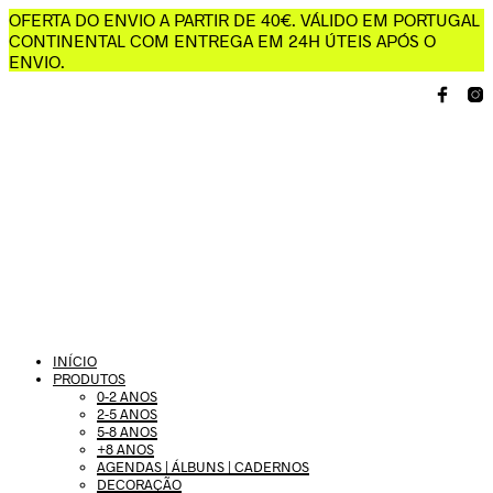
OFERTA DO ENVIO A PARTIR DE 40€. VÁLIDO EM PORTUGAL
CONTINENTAL COM ENTREGA EM 24H ÚTEIS APÓS O
ENVIO.
INÍCIO
PRODUTOS
0-2 ANOS
2-5 ANOS
5-8 ANOS
+8 ANOS
AGENDAS | ÁLBUNS | CADERNOS
DECORAÇÃO