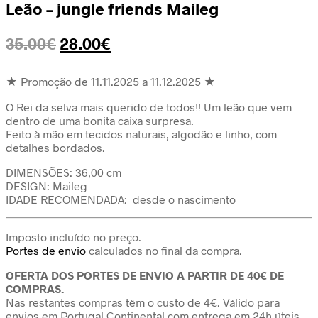
Leão – jungle friends Maileg
O
O
35.00
€
28.00
€
preço
preço
original
atual
★ Promoção de 11.11.2025 a 11.12.2025 ★
era:
é:
O Rei da selva mais querido de todos!! Um leão que vem
35.00€.
28.00€.
dentro de uma bonita caixa surpresa.
Feito à mão em tecidos naturais, algodão e linho, com
detalhes bordados.
DIMENSÕES: 36,00 cm
DESIGN: Maileg
IDADE RECOMENDADA: desde o nascimento
Imposto incluído no preço.
Portes de envio
calculados no final da compra.
OFERTA DOS PORTES DE ENVIO A PARTIR DE 40€ DE
COMPRAS.
Nas restantes compras têm o custo de 4€. Válido para
envios em Portugal Continental com entrega em 24h úteis