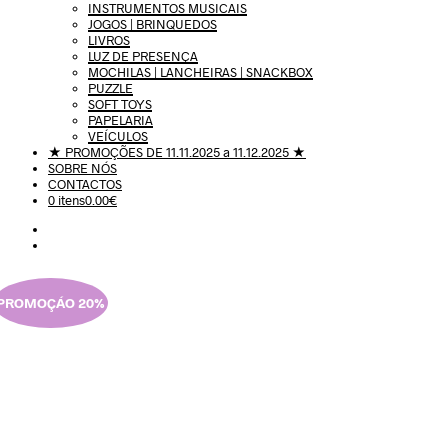
INSTRUMENTOS MUSICAIS
JOGOS | BRINQUEDOS
LIVROS
LUZ DE PRESENÇA
MOCHILAS | LANCHEIRAS | SNACKBOX
PUZZLE
SOFT TOYS
PAPELARIA
VEÍCULOS
★ PROMOÇÕES DE 11.11.2025 a 11.12.2025 ★
SOBRE NÓS
CONTACTOS
0 itens
0.00€
PROMOÇÁO 20%