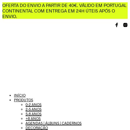
OFERTA DO ENVIO A PARTIR DE 40€. VÁLIDO EM PORTUGAL
CONTINENTAL COM ENTREGA EM 24H ÚTEIS APÓS O
ENVIO.
INÍCIO
PRODUTOS
0-2 ANOS
2-5 ANOS
5-8 ANOS
+8 ANOS
AGENDAS | ÁLBUNS | CADERNOS
DECORAÇÃO