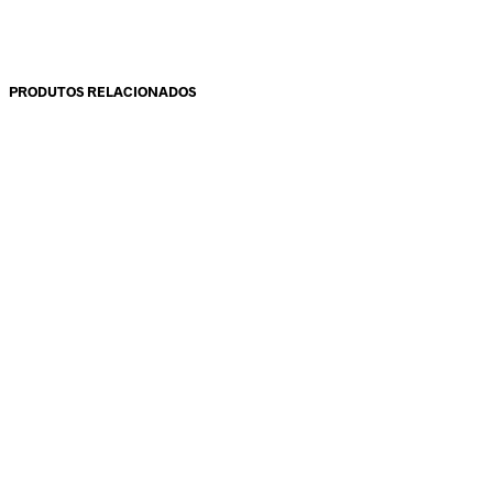
PRODUTOS RELACIONADOS
10.00
€
8.50
€
13.50
€
11.47
€