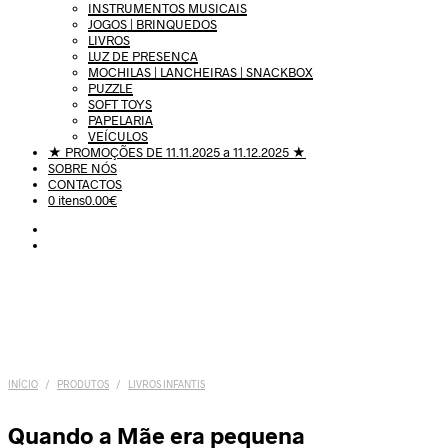
INSTRUMENTOS MUSICAIS
JOGOS | BRINQUEDOS
LIVROS
LUZ DE PRESENÇA
MOCHILAS | LANCHEIRAS | SNACKBOX
PUZZLE
SOFT TOYS
PAPELARIA
VEÍCULOS
★ PROMOÇÕES DE 11.11.2025 a 11.12.2025 ★
SOBRE NÓS
CONTACTOS
0 itens
0.00€
INÍCIO
/
PRODUTOS
/
LIVROS INFANTIS
Quando a Mãe era pequena