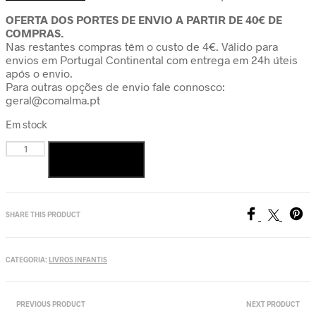
OFERTA DOS PORTES DE ENVIO A PARTIR DE 40€ DE
COMPRAS.
Nas restantes compras têm o custo de 4€. Válido para
envios em Portugal Continental com entrega em 24h úteis
após o envio.
Para outras opções de envio fale connosco:
geral@comalma.pt
Em stock
Quantidade
de
Adicionar
Quando
a
Mãe
era
SHARE THIS PRODUCT
pequena
CATEGORIA:
LIVROS INFANTIS
PREVIOUS PRODUCT
NEXT PRODUCT