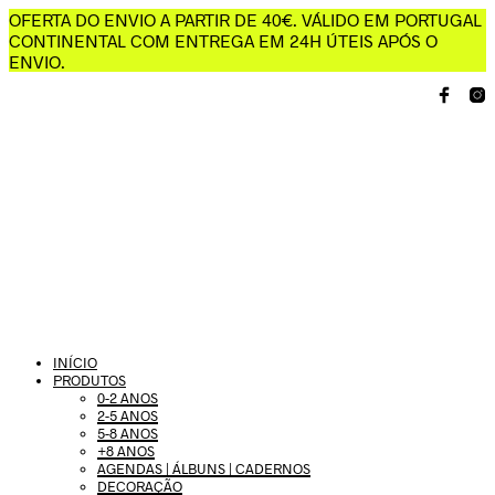
OFERTA DO ENVIO A PARTIR DE 40€. VÁLIDO EM PORTUGAL
CONTINENTAL COM ENTREGA EM 24H ÚTEIS APÓS O
ENVIO.
INÍCIO
PRODUTOS
0-2 ANOS
2-5 ANOS
5-8 ANOS
+8 ANOS
AGENDAS | ÁLBUNS | CADERNOS
DECORAÇÃO