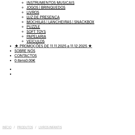
INSTRUMENTOS MUSICAIS
JOGOS | BRINQUEDOS
LIVROS
LUZ DE PRESENÇA
MOCHILAS | LANCHEIRAS | SNACKBOX
PUZZLE
SOFT TOYS
PAPELARIA
VEÍCULOS
★ PROMOÇÕES DE 11.11.2025 a 11.12.2025 ★
SOBRE NÓS
CONTACTOS
0 itens
0.00€
INÍCIO
/
PRODUTOS
/
LIVROS INFANTIS