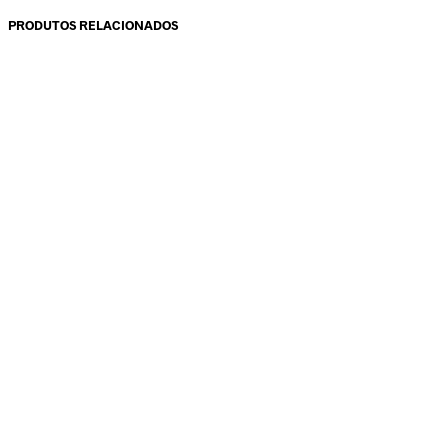
PRODUTOS RELACIONADOS
14.90
€
7.45
€
14.00
€