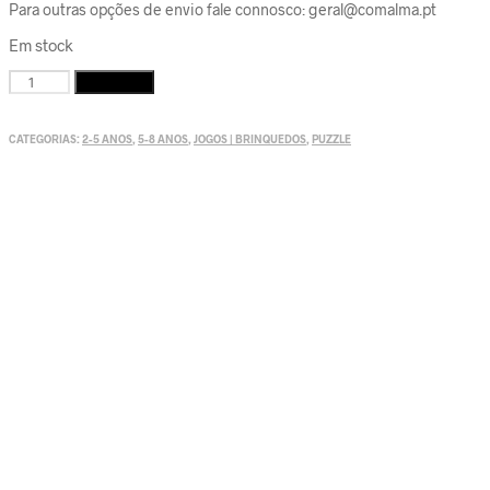
Para outras opções de envio fale connosco: geral@comalma.pt
Em stock
Quantidade
Adicionar
de
Puzzle
tamanho
CATEGORIAS:
2-5 ANOS
,
5-8 ANOS
,
JOGOS | BRINQUEDOS
,
PUZZLE
XL,
em
Madeira
Djeco