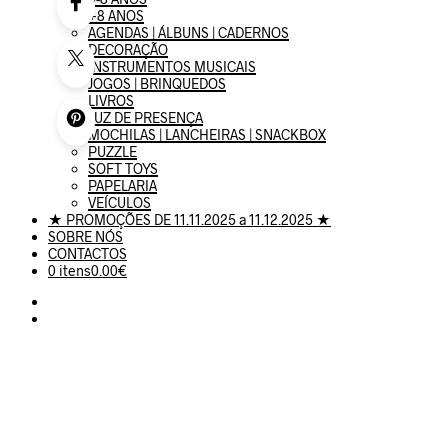
+8 ANOS
AGENDAS | ÁLBUNS | CADERNOS
DECORAÇÃO
INSTRUMENTOS MUSICAIS
JOGOS | BRINQUEDOS
LIVROS
LUZ DE PRESENÇA
MOCHILAS | LANCHEIRAS | SNACKBOX
PUZZLE
SOFT TOYS
PAPELARIA
VEÍCULOS
★ PROMOÇÕES DE 11.11.2025 a 11.12.2025 ★
SOBRE NÓS
CONTACTOS
0 itens
0.00€