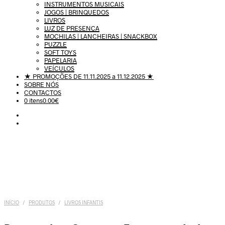
INSTRUMENTOS MUSICAIS
JOGOS | BRINQUEDOS
LIVROS
LUZ DE PRESENÇA
MOCHILAS | LANCHEIRAS | SNACKBOX
PUZZLE
SOFT TOYS
PAPELARIA
VEÍCULOS
★ PROMOÇÕES DE 11.11.2025 a 11.12.2025 ★
SOBRE NÓS
CONTACTOS
0 itens
0.00€
INÍCIO
/
PRODUTOS
/
LIVROS INFANTIS