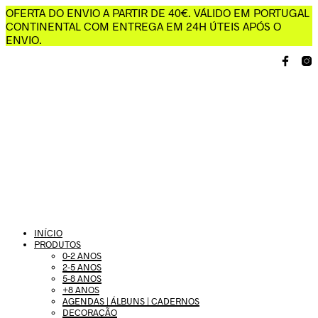
OFERTA DO ENVIO A PARTIR DE 40€. VÁLIDO EM PORTUGAL
CONTINENTAL COM ENTREGA EM 24H ÚTEIS APÓS O
ENVIO.
INÍCIO
PRODUTOS
0-2 ANOS
2-5 ANOS
5-8 ANOS
+8 ANOS
AGENDAS | ÁLBUNS | CADERNOS
DECORAÇÃO