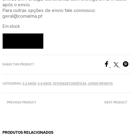
após o envio.
Para outras opções de envio fale connosco:
geral@comalma.pt
Em stock
Quantidade
de
Adicionar
Desenrola
o
Oceano
-
SHARE THIS PRODUCT
5m
para
colorir
CATEGORIAS:
2-5 ANOS
,
5-8 ANOS
,
ATIVIDADES DIDÁTICAS
,
LIVROS INFANTIS
PREVIOUS PRODUCT
NEXT PRODUCT
PRODUTOS RELACIONADOS