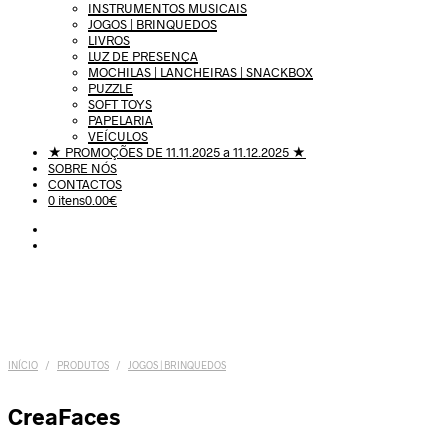
INSTRUMENTOS MUSICAIS
JOGOS | BRINQUEDOS
LIVROS
LUZ DE PRESENÇA
MOCHILAS | LANCHEIRAS | SNACKBOX
PUZZLE
SOFT TOYS
PAPELARIA
VEÍCULOS
★ PROMOÇÕES DE 11.11.2025 a 11.12.2025 ★
SOBRE NÓS
CONTACTOS
0 itens
0.00€
INÍCIO
/
PRODUTOS
/
JOGOS | BRINQUEDOS
CreaFaces