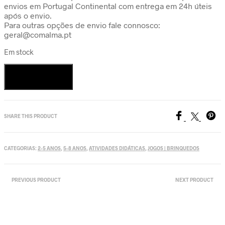
envios em Portugal Continental com entrega em 24h úteis
após o envio.
Para outras opções de envio fale connosco:
geral@comalma.pt
Em stock
Quantidade
de
Adicionar
CreaFaces
SHARE THIS PRODUCT
CATEGORIAS:
2-5 ANOS
,
5-8 ANOS
,
ATIVIDADES DIDÁTICAS
,
JOGOS | BRINQUEDOS
PREVIOUS PRODUCT
NEXT PRODUCT