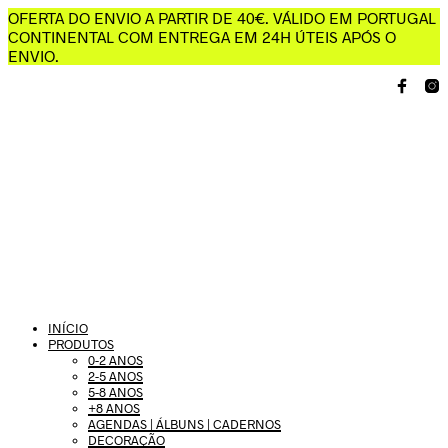
OFERTA DO ENVIO A PARTIR DE 40€. VÁLIDO EM PORTUGAL
CONTINENTAL COM ENTREGA EM 24H ÚTEIS APÓS O
ENVIO.
INÍCIO
PRODUTOS
0-2 ANOS
2-5 ANOS
5-8 ANOS
+8 ANOS
AGENDAS | ÁLBUNS | CADERNOS
DECORAÇÃO