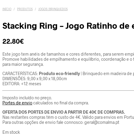
INÍCIO
/
PRODUTOS
/
JOGOS | BRINQUEDOS
Stacking Ring – Jogo Ratinho de 
22.80
€
Este jogo tem anéis de tamanhos e cores diferentes, para serem empi
Promove habilidades de empilhamento e equilíbrio, coordenação e o f
para maior segurança.
CARACTERÍSTICAS:
Produto eco-friendly
| Brinquedo em madeira de p
DIMENSÕES: 9,00 x 9,00 x 18,00cm
EDITORA: +12 meses
Imposto incluído no preço.
Portes de envio
calculados no final da compra.
OFERTA DOS PORTES DE ENVIO A PARTIR DE 40€ DE COMPRAS.
Nas restantes compras têm o custo de 4€. Válido para envios em Portu
Para outras opções de envio fale connosco: geral@comalma.pt
Em stock