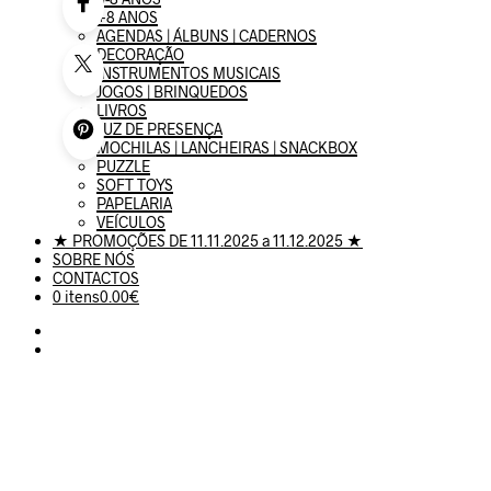
+8 ANOS
AGENDAS | ÁLBUNS | CADERNOS
DECORAÇÃO
INSTRUMENTOS MUSICAIS
JOGOS | BRINQUEDOS
LIVROS
LUZ DE PRESENÇA
MOCHILAS | LANCHEIRAS | SNACKBOX
PUZZLE
SOFT TOYS
PAPELARIA
VEÍCULOS
★ PROMOÇÕES DE 11.11.2025 a 11.12.2025 ★
SOBRE NÓS
CONTACTOS
0 itens
0.00€